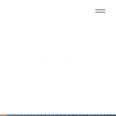
Créations de différents 
logos
(Client)
Personnel
(Date)
2022-2025
(Services)
Logo